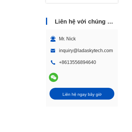
Liên hệ với chúng tôi
Mr. Nick
inquiry@ladaskytech.com
+8613556894640
Liên hệ ngay bây giờ