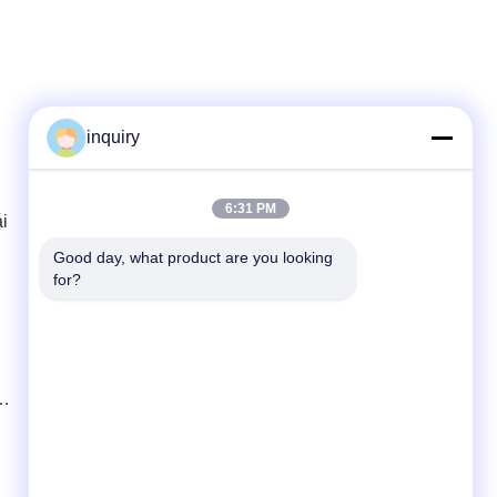
inquiry
Liên lạc nhanh
6:31 PM
i
Điện thoại
86-139-2371-1327
Good day, what product are you looking 
for?
E-mail
inquiry@ladaskytech.com
Địa chỉ
Không, không.11, Plant Road, Cộng đồng
ời
Tongle, đường Baolong, quận Longgang,
Thâm Quyến