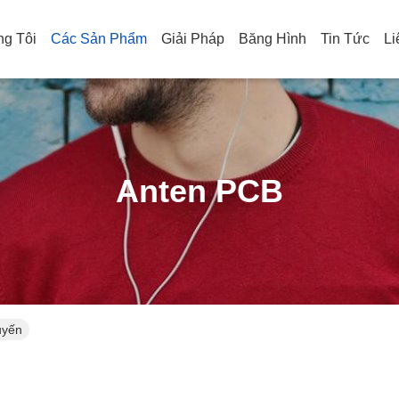
g Tôi
Các Sản Phẩm
Giải Pháp
Băng Hình
Tin Tức
Li
Anten PCB
uyến