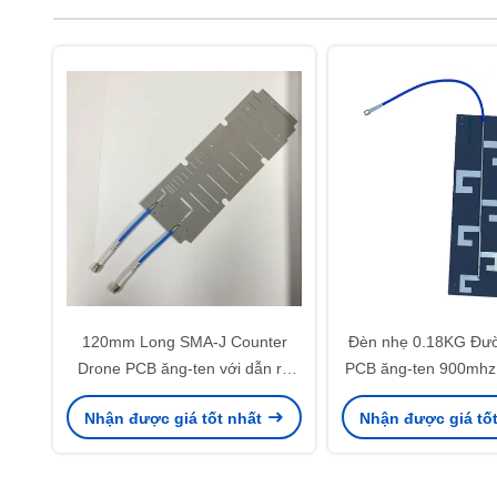
120mm Long SMA-J Counter
Đèn nhẹ 0.18KG Đư
Drone PCB ăng-ten với dẫn ra
PCB ăng-ten 900mhz
cáp RG141
5.8G cho Anti 
Nhận được giá tốt nhất
Nhận được giá tố