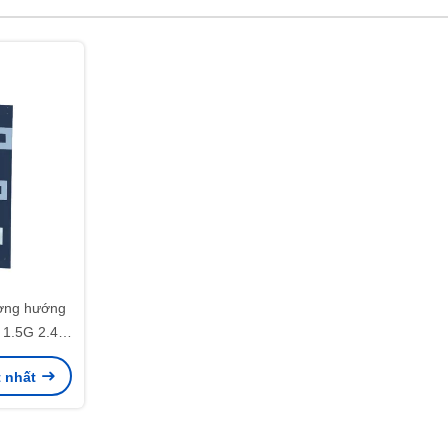
ờng hướng
 1.5G 2.4G
Drone
t nhất