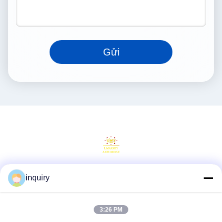
Gửi
inquiry
Truyền thông xã hội
3:26 PM
Liên lạc nhanh