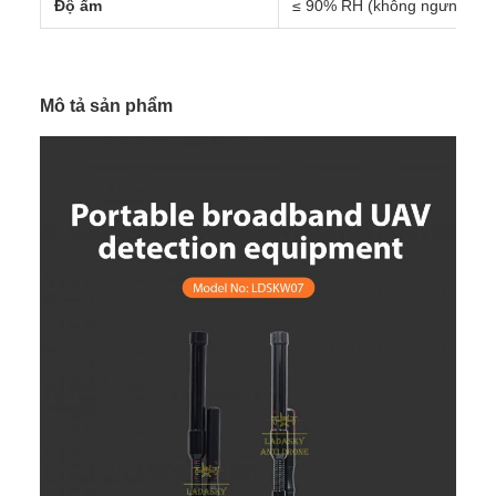
Độ ẩm
≤ 90% RH (không ngưng tụ)
Mô tả sản phẩm