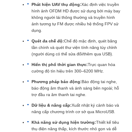
Phát hiện UAV thụ động:
Xác định việc truyền
hình ảnh OFDM HD được sử dụng bởi máy bay
không người lái thông thường và truyền hình
ảnh tương tự FM được nhiều hệ thống FPV sử
dụng.
Quét đa chế độ:
Chế độ mặc định, quét băng
tần chính và quét thư viện tính năng tùy chỉnh
(người dùng có thể sửa đổi/thêm qua USB).
Hiển thị phổ thời gian thực:
Trực quan hóa
cường độ tín hiệu trên 300–6200 MHz.
Phương pháp báo động:
Báo động tai nghe,
báo động âm thanh và ánh sáng bên ngoài; hỗ
trợ đầu ra âm thanh tai nghe.
Dữ liệu & nâng cấp:
Xuất nhật ký cảnh báo và
nâng cấp chương trình cơ sở qua MicroUSB.
Khả năng sử dụng hiện trường:
Thiết kế tiêu
thụ điện năng thấp, kích thước nhỏ gọn và dễ