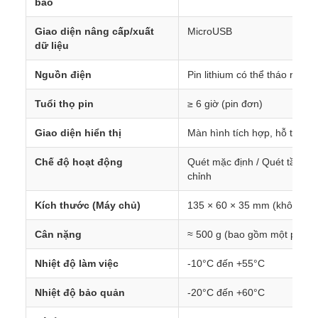
báo
Giao diện nâng cấp/xuất
MicroUSB
dữ liệu
Nguồn điện
Pin lithium có thể tháo rời (
Tuổi thọ pin
≥ 6 giờ (pin đơn)
Giao diện hiển thị
Màn hình tích hợp, hỗ trợ t
Chế độ hoạt động
Quét mặc định / Quét tần số 
chỉnh
Kích thước (Máy chủ)
135 × 60 × 35 mm (không ba
Cân nặng
≈ 500 g (bao gồm một pin)
Nhiệt độ làm việc
-10°C đến +55°C
Nhiệt độ bảo quản
-20°C đến +60°C