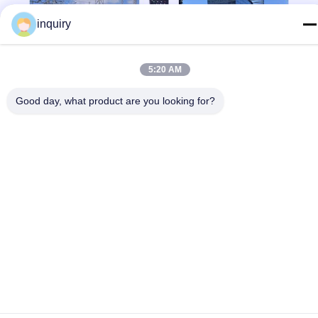
inquiry
5:20 AM
Good day, what product are you looking for?
Hồ sơ công ty