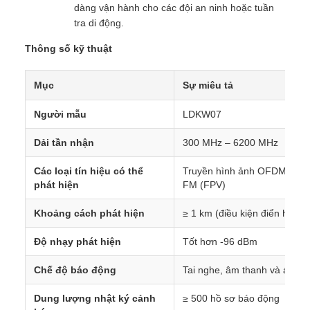
dàng vận hành cho các đội an ninh hoặc tuần
tra di động.
Thông số kỹ thuật
Mục
Sự miêu tả
Người mẫu
LDKW07
Dải tần nhận
300 MHz – 6200 MHz
Các loại tín hiệu có thể
Truyền hình ảnh OFDM HD và
phát hiện
FM (FPV)
Khoảng cách phát hiện
≥ 1 km (điều kiện điển hình)
Độ nhạy phát hiện
Tốt hơn -96 dBm
Chế độ báo động
Tai nghe, âm thanh và ánh 
Dung lượng nhật ký cảnh
≥ 500 hồ sơ báo động