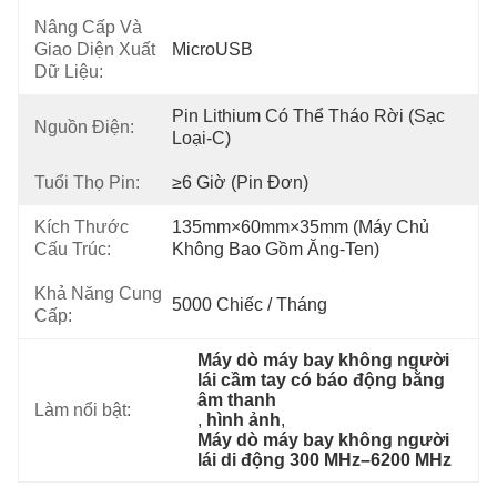
Nâng Cấp Và
Giao Diện Xuất
MicroUSB
Dữ Liệu:
Pin Lithium Có Thể Tháo Rời (sạc 
Nguồn Điện:
Loại-C)
Tuổi Thọ Pin:
≥6 Giờ (pin Đơn)
Kích Thước
135mm×60mm×35mm (máy Chủ 
Cấu Trúc:
Không Bao Gồm Ăng-Ten)
Khả Năng Cung
5000 Chiếc / Tháng
Cấp:
Máy dò máy bay không người 
lái cầm tay có báo động bằng 
âm thanh
Làm nổi bật:
, 
hình ảnh
, 
Máy dò máy bay không người 
lái di động 300 MHz–6200 MHz