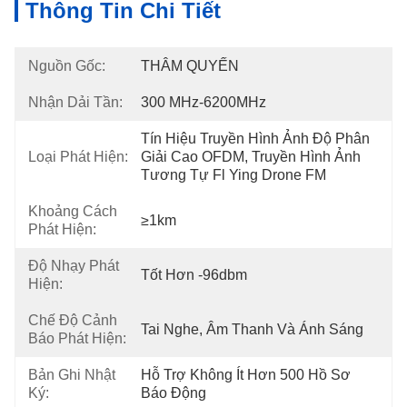
Thông Tin Chi Tiết
Nguồn Gốc:
THÂM QUYẾN
Nhận Dải Tần:
300 MHz-6200MHz
Tín Hiệu Truyền Hình Ảnh Độ Phân 
Loại Phát Hiện:
Giải Cao OFDM, Truyền Hình Ảnh 
Tương Tự Fl Ying Drone FM
Khoảng Cách
≥1km
Phát Hiện:
Độ Nhạy Phát
Tốt Hơn -96dbm
Hiện:
Chế Độ Cảnh
Tai Nghe, Âm Thanh Và Ánh Sáng
Báo Phát Hiện:
Bản Ghi Nhật
Hỗ Trợ Không Ít Hơn 500 Hồ Sơ 
Ký:
Báo Động