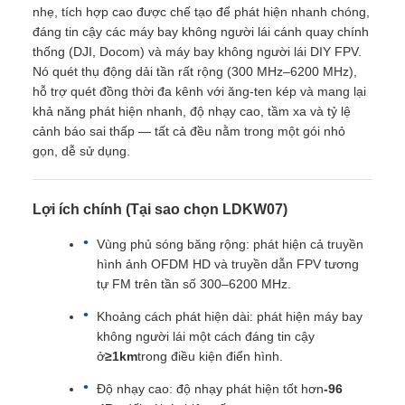
nhẹ, tích hợp cao được chế tạo để phát hiện nhanh chóng,
đáng tin cậy các máy bay không người lái cánh quay chính
thống (DJI, Docom) và máy bay không người lái DIY FPV.
Nó quét thụ động dải tần rất rộng (300 MHz–6200 MHz),
hỗ trợ quét đồng thời đa kênh với ăng-ten kép và mang lại
khả năng phát hiện nhanh, độ nhạy cao, tầm xa và tỷ lệ
cảnh báo sai thấp — tất cả đều nằm trong một gói nhỏ
gọn, dễ sử dụng.
Lợi ích chính (Tại sao chọn LDKW07)
Vùng phủ sóng băng rộng: phát hiện cả truyền
hình ảnh OFDM HD và truyền dẫn FPV tương
tự FM trên tần số 300–6200 MHz.
Khoảng cách phát hiện dài: phát hiện máy bay
không người lái một cách đáng tin cậy
ở
≥1km
trong điều kiện điển hình.
Độ nhạy cao: độ nhạy phát hiện tốt hơn
-96