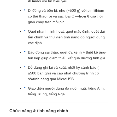
dBm
đối với tín hiệu yếu.
Di động và bền bỉ: nhẹ (≈500 g) với pin lithium
có thể tháo rời và sạc loại C —
hơn 6 giờ
thời
gian chạy trên mỗi pin.
Quét nhanh, linh hoạt: quét mặc định, quét dải
tần chính và thư viện tính năng do người dùng
xác định.
Báo động sai thấp: quét đa kênh + thiết kế ăng-
ten kép giúp giảm thiểu kết quả dương tính giả.
Dễ dàng ghi lại và xuất: nhật ký cảnh báo (
≥500 bản ghi) và cập nhật chương trình cơ
sở/tính năng qua MicroUSB.
Giao diện người dùng đa ngôn ngữ: tiếng Anh,
tiếng Trung, tiếng Nga.
Chức năng & tính năng chính